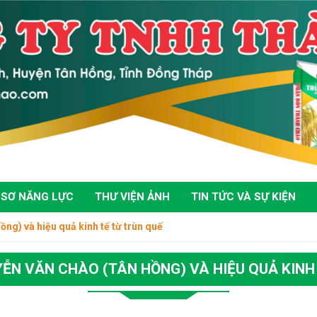
 SƠ NĂNG LỰC
THƯ VIỆN ẢNH
TIN TỨC VÀ SỰ KIỆN
g) và hiệu quả kinh tế từ trùn quế
ỄN VĂN CHÀO (TÂN HỒNG) VÀ HIỆU QUẢ KINH 