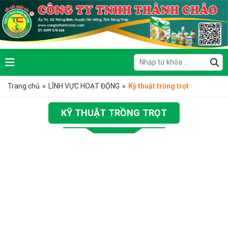
Trang chủ
»
LĨNH VỰC HOẠT ĐỘNG
»
Kỹ thuật trồng trọt
KỸ THUẬT TRỒNG TRỌT