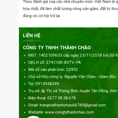
Theo đánh giá của các nhà chuyên môn. Việt Nam là quố
hóa chất, đã làm chất lượng nông sản giảm, đất bị th
đang có cơ hội trở lại.
LIÊN HỆ
CÔNG TY TNHH THÀNH CHÀO
MST: 1402109633 cấp ngày 23/11/2018 bởi Sở K
QĐLH số: 2747/QĐ-BVTV-PA
Mã số sản phân bón: 22952
Chủ sở hữu công ty: Nguyễn Văn Chào - Giám đốc
Tel: 0913938349
Trụ sở: ấp Thị xã Thông Bình, huyện Tân Hồng, tỉn
Điện thoại: 0277.38.38.678
Email: trangtraithanhchao66789@gmail.com
Website: www.congtythanhchao.com