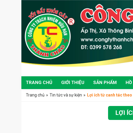
TRANG CHỦ
GIỚI THIỆU
SẢN PHẨM
HỒ
Trang chủ
»
Tin tức và sự kiện
»
Lợi ích từ canh tác th
LỢI Í