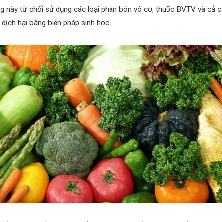
 này từ chối sử dụng các loại phân bón vô cơ, thuốc BVTV và cả c
dịch hại bằng biện pháp sinh học.