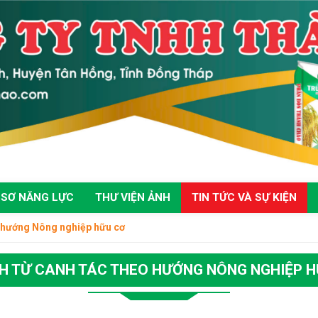
 SƠ NĂNG LỰC
THƯ VIỆN ẢNH
TIN TỨC VÀ SỰ KIỆN
eo hướng Nông nghiệp hữu cơ
CH TỪ CANH TÁC THEO HƯỚNG NÔNG NGHIỆP 