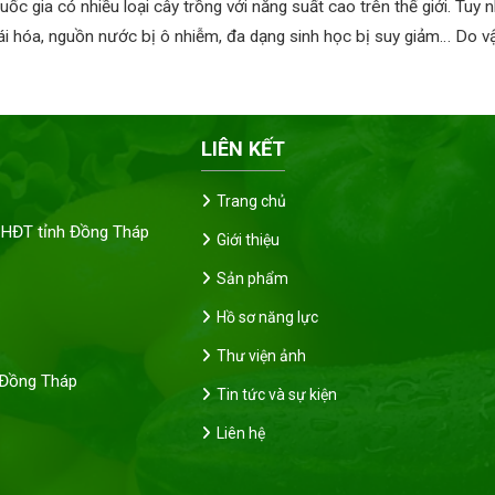
c gia có nhiều loại cây trồng với năng suất cao trên thế giới. Tuy 
oái hóa, nguồn nước bị ô nhiễm, đa dạng sinh học bị suy giảm… Do v
LIÊN KẾT
Trang chủ
HĐT tỉnh Đồng Tháp
Giới thiệu
Sản phẩm
Hồ sơ năng lực
Thư viện ảnh
h Đồng Tháp
Tin tức và sự kiện
Liên hệ